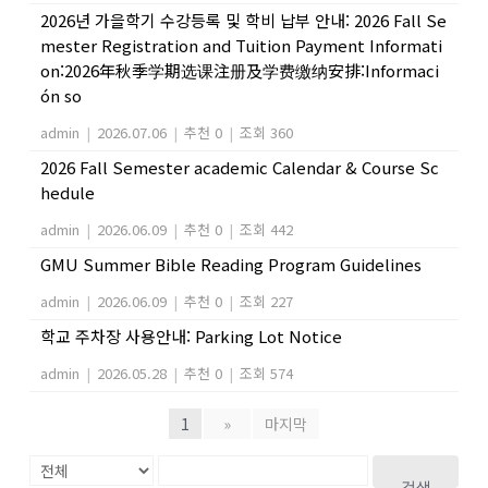
2026년 가을학기 수강등록 및 학비 납부 안내: 2026 Fall Se
mester Registration and Tuition Payment Informati
on:2026年秋季学期选课注册及学费缴纳安排:Informaci
ón so
admin
|
2026.07.06
|
추천 0
|
조회 360
2026 Fall Semester academic Calendar & Course Sc
hedule
admin
|
2026.06.09
|
추천 0
|
조회 442
GMU Summer Bible Reading Program Guidelines
admin
|
2026.06.09
|
추천 0
|
조회 227
학교 주차장 사용안내: Parking Lot Notice
admin
|
2026.05.28
|
추천 0
|
조회 574
1
»
마지막
검색