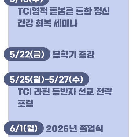
TCI영적 돌봄을 통한 정신
건강 회복 세미나
5/22
(금)
봄학기 종강
5/25
(월)~
5/27
(수)
TCI 라틴 동반자 선교 전략
포럼
6/1
(월)
2026년 졸업식