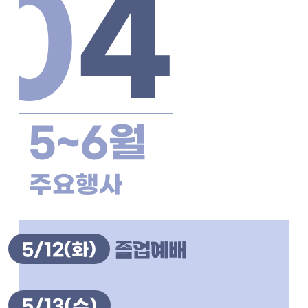
0
4
5~6월
주요행사
5/12
(화)
졸업예배
5/13
(수)