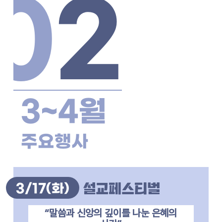
0
2
3~4월
주요행사
3/17
(화)
설교페스티벌
“말씀과 신앙의 깊이를 나눈 은혜의