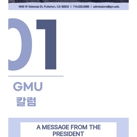
0
1
GMU
칼럼
A MESSAGE FROM THE
PRESIDENT