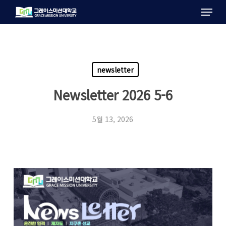
Menu
Skip
to
main
content
newsletter
Newsletter 2026 5-6
5월 13, 2026
2026
5-6
년
월