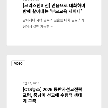
수
[크리스천비전] 믿음으로 대화하며
전]
함께 살아내는 ‘부모교육 세미나’
여
믿
식
음
알파세대 자녀 양육의 진솔한 대화 필요 / 가
개
으
정에서 실천 가능한…
최…
로
졸
대
업
화
생
하
들
며
[CTS
새
함
VIDEO
뉴
사
께
스]
역
살
2026
지
아
동
6월 24, 2026
향
내
[CTS뉴스] 2026 동반자선교전략
반
해
는
포럼, 중남미 선교에 수평적 생태
자
파
‘부
계 구축
선
송
모