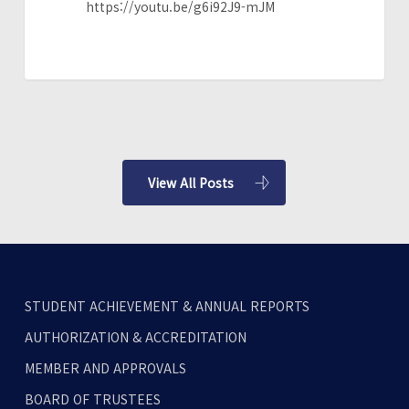
교
https://youtu.be/g6i92J9-mJM
교
전
육
략
세
포
미
럼,
나’
중
남
미
View All Posts
선
교
에
수
평
STUDENT ACHIEVEMENT & ANNUAL REPORTS
적
생
AUTHORIZATION & ACCREDITATION
태
MEMBER AND APPROVALS
계
BOARD OF TRUSTEES
구