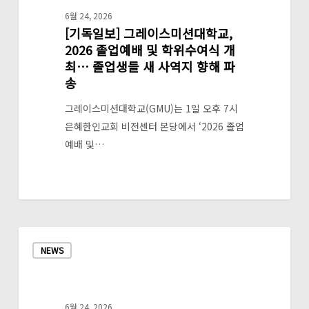
그
6월 24, 2026
[기독일보] 그레이스미션대학교,
레
2026 졸업예배 및 학위수여식 개
이
최… 졸업생들 새 사역지 향해 파
스
송
미
션
그레이스미션대학교(GMU)는 1일 오후 7시
대
은혜한인교회 비전센터 본당에서 ‘2026 졸업
학
예배 및…
교,
2026
졸
업
예
[크
배
NEWS
리
및
스
학
천
위
비
6월 24, 2026