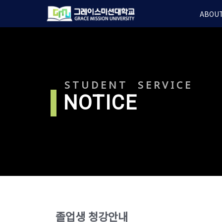
Skip
ABOUT
to
main
content
STUDENT SERVICE
l
NOTICE
졸업생 청강안내