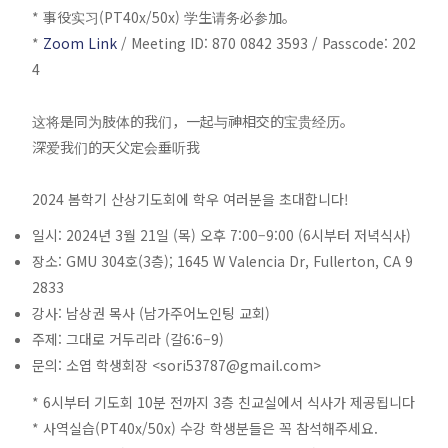
* 事役实习(PT40x/50x) 学生请务必参加。
*
Zoom Link
/ Meeting ID: 870 0842 3593 / Passcode: 202
4
这将是同为肢体的我们，一起与神相交的宝贵经历。
深爱我们的天父定会垂听我
2024 봄학기 산상기도회에 학우 여러분을 초대합니다!
일시: 2024년 3월 21일 (목) 오후 7:00–9:00 (6시부터 저녁식사)
장소: GMU 304호(3층); 1645 W Valencia Dr, Fullerton, CA 9
2833
강사: 남상권 목사 (남가주어노인팅 교회)
주제: 그대로 거두리라 (갈6:6–9)
문의: 소엽 학생회장 <
sori53787@gmail.com
>
* 6시부터 기도회 10분 전까지 3층 친교실에서 식사가 제공됩니다
* 사역실습(PT40x/50x) 수강 학생분들은 꼭 참석해주세요.