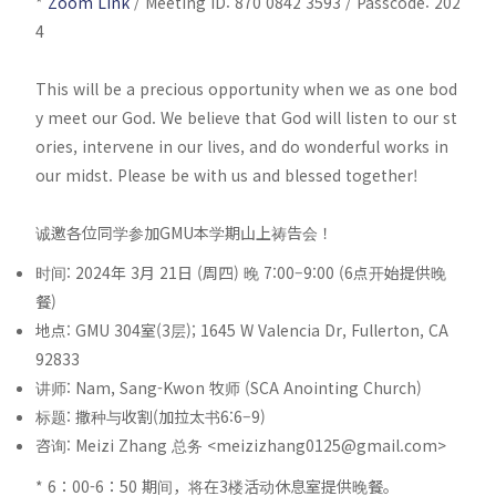
*
Zoom Link
/ Meeting ID: 870 0842 3593 / Passcode: 202
4
This will be a precious opportunity when we as one bod
y meet our God. We believe that God will listen to our st
ories, intervene in our lives, and do wonderful works in
our midst. Please be with us and blessed together!
诚邀各位同学参加GMU本学期山上祷告会！
时间: 2024年 3月 21日 (周四) 晚 7:00–9:00 (6点开始提供晚
餐)
地点: GMU 304室(3层); 1645 W Valencia Dr, Fullerton, CA
92833
讲师: Nam, Sang-Kwon 牧师 (SCA Anointing Church)
标题: 撒种与收割(加拉太书6:6–9)
咨询: Meizi Zhang 总务 <
meizizhang0125@gmail.com
>
* 6：00-6：50 期间，将在3楼活动休息室提供晚餐。