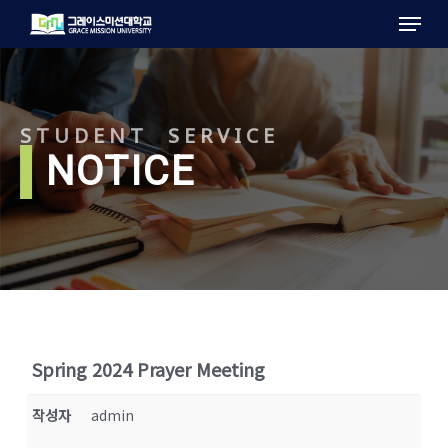
Menu
Skip
to
main
content
STUDENT SERVICE
l
NOTICE
Spring 2024 Prayer Meeting
작성자
admin