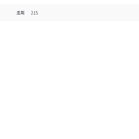
조회
215