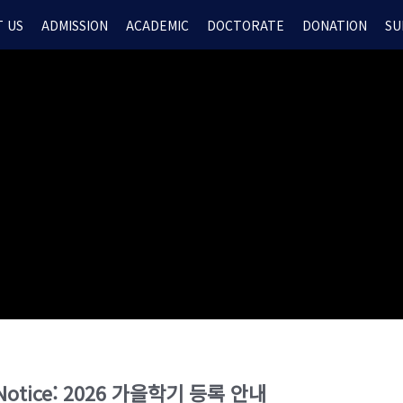
 US
ADMISSION
ACADEMIC
DOCTORATE
DONATION
SU
on Notice: 2026 가을학기 등록 안내