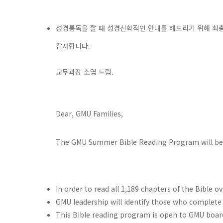
성경통독을 할 때 성경신학적인 안내를 해드리기 위해 최총
감사합니다.
교무과장 소엽 드림.
Dear, GMU Families,
The GMU Summer Bible Reading Program will begi
In order to read all 1,189 chapters of the Bible 
GMU leadership will identify those who complet
This Bible reading program is open to GMU board