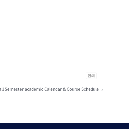
인쇄
all Semester academic Calendar & Course Schedule
»