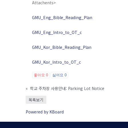
Attachents>
GMU_Eng_Bible_Reading_Plan
GMU_Eng_Intro_to_OT_c
GMU_Kor_Bible_Reading_Plan
GMU_Kor_Intro_to_OT_c
좋아요
0
싫어요
0
«
학교 주차장 사용안내: Parking Lot Notice
목록보기
Powered by KBoard