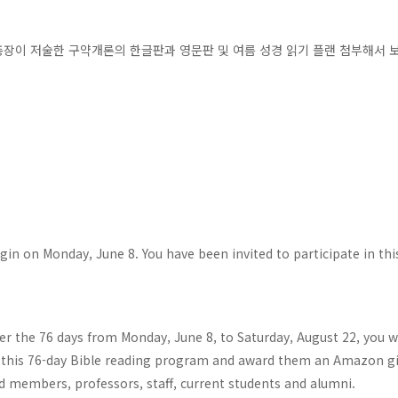
장이 저술한 구약개론의 한글판과 영문판 및 여름 성경 읽기 플랜 첨부해서 
n on Monday, June 8. You have been invited to participate in th
over the 76 days from Monday, June 8, to Saturday, August 22, you w
e this 76-day Bible reading program and award them an Amazon gi
 members, professors, staff, current students and alumni.