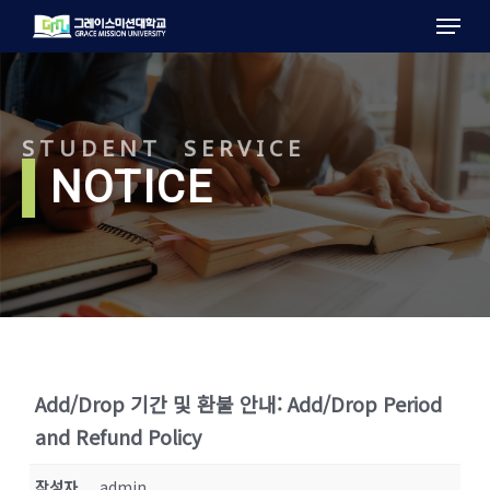
Menu
Skip
to
main
content
STUDENT SERVICE
l
NOTICE
Add/Drop 기간 및 환불 안내: Add/Drop Period
and Refund Policy
작성자
admin